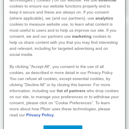
technologies (“cookies”) on our website. We use
essential
cookies to ensure our website functions properly and to
Perspektive
keep it secure and these are always on. If you consent
(where applicable), we (and our partners), use
analytics
cookies to measure website use, to learn what content is
most useful to users and to help us improve our site. If you
Leben mit der Erkrankung
consent, we and our partners use
marketing
cookies to
help us share content with you that you may find interesting
Mein Leben steht auf dem Kopf -
and relevant, including for targeted advertising and on
Was kann ich tun?
social media.
By clicking "Accept All", you consent to the use of all
Leben mit Schmerzen
cookies, as described in more detail in our Privacy Policy.
You can refuse all cookies, except essential cookies, by
clicking "Decline All" or by closing this banner. For more
Ernährung
information, including our
list of partners
who drop cookies
on our site, to manage your preferences or to withdraw your
Bewegung/Sport
consent, please click on “Cookie Preferences”. To learn
more about how Pfizer uses these technologies, please
read our
Privacy Policy
.
Freizeit