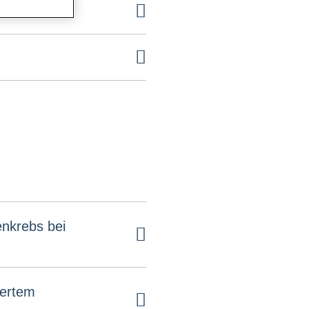
enkrebs bei
iertem