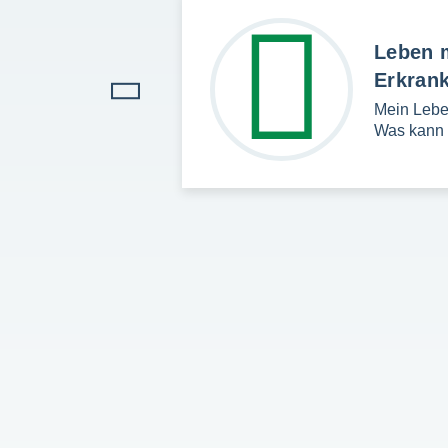
Leben m
gehörige
Erkran
 liebe Freunde
Mein Leben
Was kann 