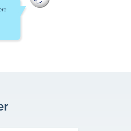
ere
er