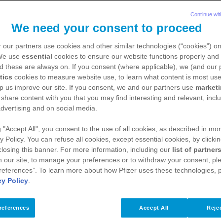
Continue wit
We need your consent to proceed
 our partners use cookies and other similar technologies (“cookies”) o
 We use
essential
cookies to ensure our website functions properly and 
d these are always on. If you consent (where applicable), we (and our 
Nierenkrebs
tics
cookies to measure website use, to learn what content is most use
p us improve our site. If you consent, we and our partners use
market
 share content with you that you may find interesting and relevant, inclu
dvertising and on social media.
Was ist Nierenkrebs?
g "Accept All", you consent to the use of all cookies, as described in mor
y Policy. You can refuse all cookies, except essential cookies, by clicki
Warum entsteht Nierenkrebs? Gibt es Ri
 closing this banner. For more information, including our
list of partner
 our site, to manage your preferences or to withdraw your consent, ple
references”. To learn more about how Pfizer uses these technologies, 
cy Policy
.
In welchem Stadium befindet sich meine E
wie stelle ich das fest?
references
Accept All
Rejec