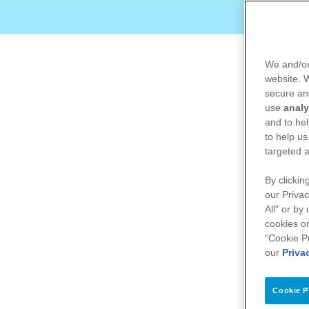
We and/or
website.
secure an
use
analy
and to hel
to help us
targeted a
By clickin
our Privac
All" or by
cookies on
“Cookie P
our
Priva
Cookie P