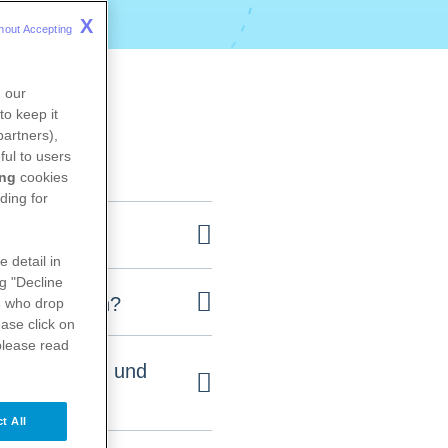
X
hout Accepting 
n our
to keep it
partners),
ful to users
ing
cookies
ding for
e detail in
ng "Decline
sikofaktoren?
s
who drop
ase click on
please read
rkrankung und
t All