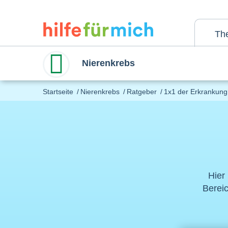
Direkt
zum
Inhalt
Th
Nierenkrebs
Startseite
Nierenkrebs
Ratgeber
1x1 der Erkrankung
Hier
Berei