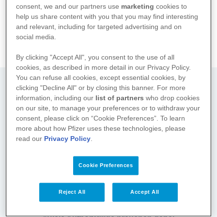
consent, we and our partners use
marketing
cookies to
verstarb im September 2023.
help us share content with you that you may find interesting
and relevant, including for targeted advertising and on
Weitere Informationen:
social media.
Selbsthilfe Lungenkrebs Berlin e.V.
By clicking "Accept All", you consent to the use of all
Bundesverband Selbsthilfe Lungenkrebs e.V.
cookies, as described in more detail in our Privacy Policy.
You can refuse all cookies, except essential cookies, by
clicking "Decline All" or by closing this banner. For more
Dr. med. Rainer Gebhardt
information, including our
list of partners
who drop cookies
on our site, to manage your preferences or to withdraw your
Niedergelassender Facharzt, Berlin
consent, please click on “Cookie Preferences”. To learn
more about how Pfizer uses these technologies, please
read our
Privacy Policy
.
Cookie Preferences
Reject All
Accept All