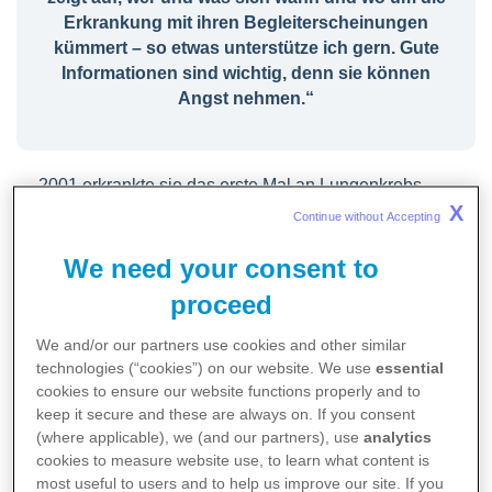
Erkrankung mit ihren Begleiterscheinungen
kümmert – so etwas unterstütze ich gern. Gute
Informationen sind wichtig, denn sie können
Angst nehmen.“
2001 erkrankte sie das erste Mal an Lungenkrebs,
ein weiteres Mal anderthalb Jahre später. Motiviert
X
Continue without Accepting 
durch ihre persönlichen Erfahrungen als Patientin,
setzte sie sich danach für die Förderung der
We need your consent to
Selbsthilfe ein. Sie war Gründungsmitglied und
proceed
Vorstand des Bundesverbandes Selbsthilfe
Lungenkrebs e.V. und Vorstand von Selbsthilfe
We and/or our partners use cookies and other similar
Lungenkrebs Berlin e.V. Zudem engagierte sie sich
technologies (“cookies”) on our website. We use
essential
in medizinischen Gremien (Steuerungsgruppe S3-
cookies to ensure our website functions properly and to
Leitlinie Lungenkarzinom, Zertifizierungskommission
keep it secure and these are always on. If you consent
der Lungenkrebszentren). Für ihr großes
(where applicable), we (and our partners), use
analytics
cookies to measure website use, to learn what content is
Engagement in der Selbsthilfe wurde sie 2017 mit
most useful to users and to help us improve our site. If you
dem Bundesverdienstkreuz ausgezeichnet. Sie