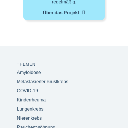
regelmäßig.
Über das Projekt
THEMEN
Amyloidose
Metastasierter Brustkrebs
COVID-19
Kinderrheuma
Lungenkrebs
Nierenkrebs
Rauchentwöhnung