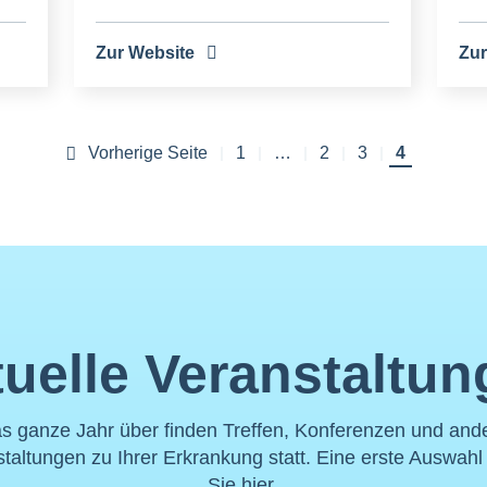
Zur Website
Zur
Vorherige Seite
Vorherige Seite
Erste
1
…
Seite
2
Seite
3
Aktuelle
4
Seitennummerierung
Seite
Seite
uelle Veranstaltu
s ganze Jahr über finden Treffen, Konferenzen und and
taltungen zu Ihrer Erkrankung statt. Eine erste Auswahl
Sie hier.