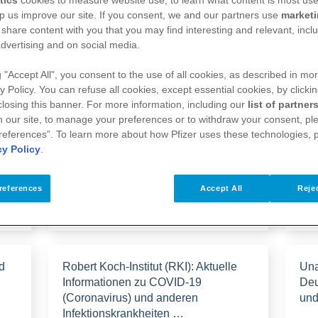
p us improve our site. If you consent, we and our partners use
market
 share content with you that you may find interesting and relevant, inclu
dvertising and on social media.
g "Accept All", you consent to the use of all cookies, as described in mor
y Policy. You can refuse all cookies, except essential cookies, by clicki
 closing this banner. For more information, including our
list of partner
 our site, to manage your preferences or to withdraw your consent, ple
Pflegenaut: Informationsportal für
Pfl
references”. To learn more about how Pfizer uses these technologies, 
pflegende Angehörige
Wis
cy Policy
.
references
Accept All
Rejec
Zur Website
Zur
d
Robert Koch-Institut (RKI): Aktuelle
Una
Informationen zu COVID-19
Deu
(Coronavirus) und anderen
und
Infektionskrankheiten …