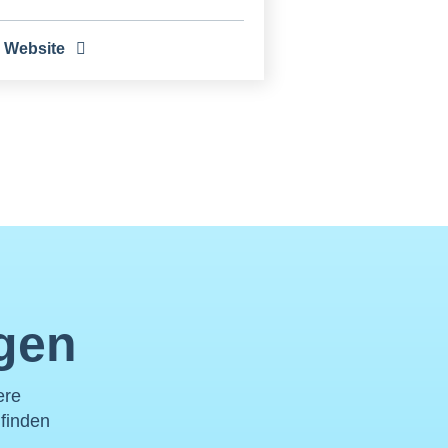
 Website
ngen
ere
 finden