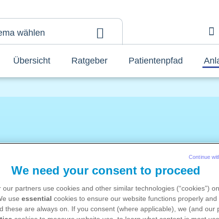
ema wählen
A
Übersicht
Ratgeber
Patientenpfad
Anl
Anlaufstellen
Continue wit
We need your consent to proceed
se Veranstaltungen, Organisationen, Plattformen und F
 our partners use cookies and other similar technologies (“cookies”) o
häftigen sich mit Ihrer Erkrankung. Hier finden Austausc
 We use
essential
cookies to ensure our website functions properly and 
ren, die vor den gleichen Herausforderungen stehen wie
d these are always on. If you consent (where applicable), we (and our 
tics
cookies to measure website use, to learn what content is most use