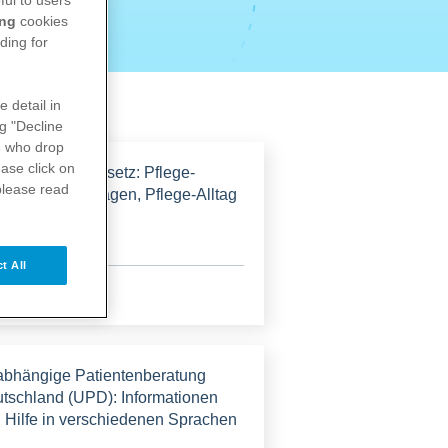
ing
cookies
ding for
e detail in
ng "Decline
s
who drop
ase click on
egestärkungsgesetz: Pflege-
please read
sen, Pflege-Fragen, Pflege-Alltag
t All
 Website
bhängige Patientenberatung
tschland (UPD): Informationen
 Hilfe in verschiedenen Sprachen