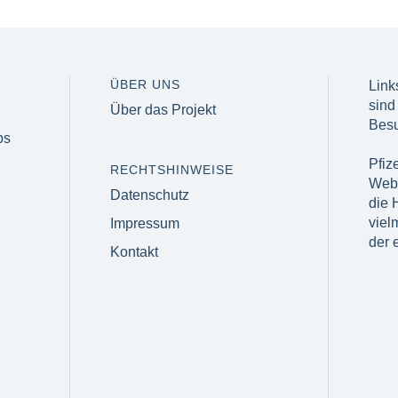
ÜBER UNS
Link
sind
Über das Projekt
Besu
bs
Pfize
RECHTSHINWEISE
Webs
Datenschutz
die H
viel
Impressum
der 
Kontakt