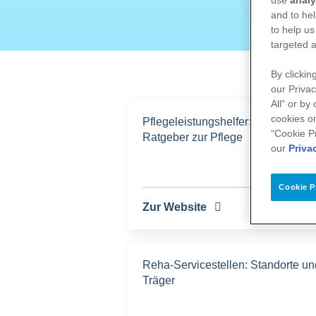
and to hel
to help us
targeted a
By clickin
our Privac
All" or by
cookies on
Pflegeleistungshelfer: Digitaler
“Cookie P
Ratgeber zur Pflege
our
Priva
Cookie P
Zur Website
Reha-Servicestellen: Standorte un
Träger