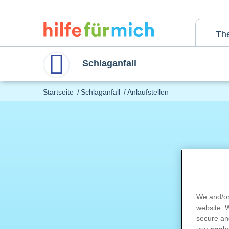
Direkt
zum
Inhalt
Th
Schlaganfall
Main
Startseite
Schlaganfall
Anlaufstellen
menu
Die
We and/or
besc
website.
ande
secure an
use
analy