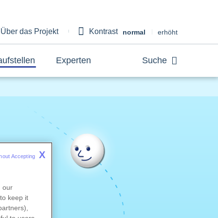
Über das Projekt
Kontrast
bout
normal
erhöht
aufstellen
Experten
Suche
X
hout Accepting 
oren
n our
h mit
to keep it
 Sie.
partners),
ful to users