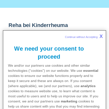
Reha bei Kinderrheuma
X
Continue without Accepting 
Können Eltern ihre Kinder bei der Reha
We need your consent to
begleiten?
proceed
Was ist der Unterschied zwischen einer
We and/or our partners use cookies and other similar
Reha-Maßnahme und einer Mutter-
technologies (“cookies”) on our website. We use
essential
cookies to ensure our website functions properly and to
Kind-Kur bzw. Vater-Kind-Kur?
keep it secure and these are always on. If you consent
(where applicable), we (and our partners), use
analytics
cookies to measure website use, to learn what content is
Können Kinder und Jugendliche bei
most useful to users and to help us improve our site. If you
Kinderrheuma Reha-Maßnahmen in
consent, we and our partners use
marketing
cookies to
Anspruch nehmen?
help us share content with you that you may find interesting