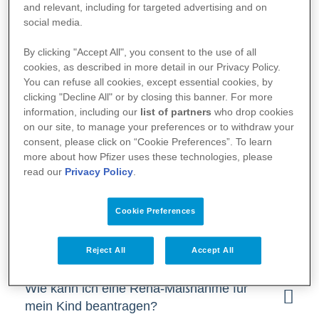
and relevant, including for targeted advertising and on
social media.
Welche Voraussetzungen müssen
Kinder und Jugendliche für eine Reha-
By clicking "Accept All", you consent to the use of all
Maßnahme erfüllen?
cookies, as described in more detail in our Privacy Policy.
You can refuse all cookies, except essential cookies, by
clicking "Decline All" or by closing this banner. For more
Wo können Eltern sich bzgl. einer
information, including our
list of partners
who drop cookies
Reha-Maßnahme für ihr Kind beraten
on our site, to manage your preferences or to withdraw your
consent, please click on “Cookie Preferences”. To learn
lassen?
more about how Pfizer uses these technologies, please
read our
Privacy Policy
.
Cookie Preferences
Antrag/ Kostenübernahme
Reject All
Accept All
Wie kann ich eine Reha-Maßnahme für
mein Kind beantragen?