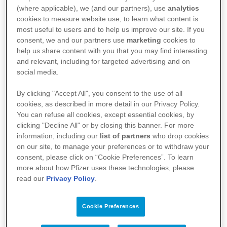
(where applicable), we (and our partners), use
analytics
Wie häufig sind die einzelnen
cookies to measure website use, to learn what content is
Befallsmuster?
most useful to users and to help us improve our site. If you
consent, we and our partners use
marketing
cookies to
help us share content with you that you may find interesting
Was ist eine Pankolitis?
and relevant, including for targeted advertising and on
social media.
By clicking "Accept All", you consent to the use of all
cookies, as described in more detail in our Privacy Policy.
You can refuse all cookies, except essential cookies, by
Ursachen/Risikofaktoren
clicking "Decline All" or by closing this banner. For more
information, including our
list of partners
who drop cookies
on our site, to manage your preferences or to withdraw your
consent, please click on “Cookie Preferences”. To learn
Welche Ursachen hat Colitis ulcerosa?
more about how Pfizer uses these technologies, please
read our
Privacy Policy
.
Gibt es Risikofaktoren, die Colitis
ulcerosa begünstigen?
Cookie Preferences