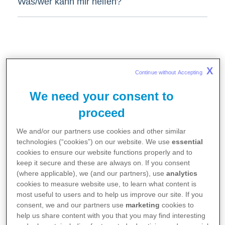
Was/wer kann mir helfen?
Lebensführung
X
Continue without Accepting 
We need your consent to
Was kann ich tun, um einen erneuten
proceed
Krankheitsschub zu verhindern?
We and/or our partners use cookies and other similar
technologies (“cookies”) on our website. We use
essential
Was muss ich beim Thema Impfen
cookies to ensure our website functions properly and to
beachten?
keep it secure and these are always on. If you consent
(where applicable), we (and our partners), use
analytics
cookies to measure website use, to learn what content is
Was kann ich tun, um das Krebsrisiko
most useful to users and to help us improve our site. If you
zu senken?
consent, we and our partners use
marketing
cookies to
help us share content with you that you may find interesting