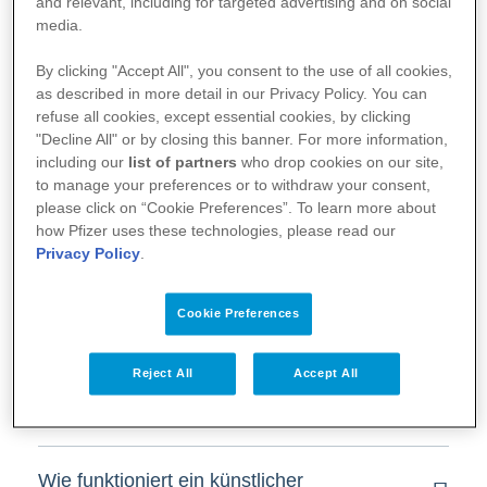
and relevant, including for targeted advertising and on social
Was kann ich bei einer
media.
Gelenkentzündung zusätzlich tun?
By clicking "Accept All", you consent to the use of all cookies,
as described in more detail in our Privacy Policy. You can
refuse all cookies, except essential cookies, by clicking
"Decline All" or by closing this banner. For more information,
including our
list of partners
who drop cookies on our site,
Künstlicher Darmausgang
to manage your preferences or to withdraw your consent,
please click on “Cookie Preferences”. To learn more about
how Pfizer uses these technologies, please read our
Privacy Policy
.
Wer kann mir bei der Versorgung
meines künstlichen Darmausgangs
Cookie Preferences
helfen?
Reject All
Accept All
Muss ich einen künstlichen
Darmausgang bekommen?
Wie funktioniert ein künstlicher