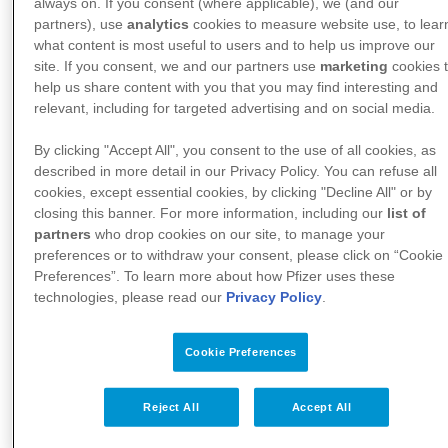
always on. If you consent (where applicable), we (and our
für Urologie /
partners), use
analytics
cookies to measure website use, to lear
Berufsverband der De…
what content is most useful to users and to help us improve our
site. If you consent, we and our partners use
marketing
cookies 
help us share content with you that you may find interesting and
relevant, including for targeted advertising and on social media.
By clicking "Accept All", you consent to the use of all cookies, as
Zur Website
described in more detail in our Privacy Policy. You can refuse all
cookies, except essential cookies, by clicking "Decline All" or by
closing this banner. For more information, including our
list of
Deutsche Schmerzliga
partners
who drop cookies on our site, to manage your
e.V.: Informationen und
preferences or to withdraw your consent, please click on “Cookie
Unterstützung von, mit …
Preferences”. To learn more about how Pfizer uses these
technologies, please read our
Privacy Policy
.
Cookie Preferences
Zur Website
Reject All
Accept All