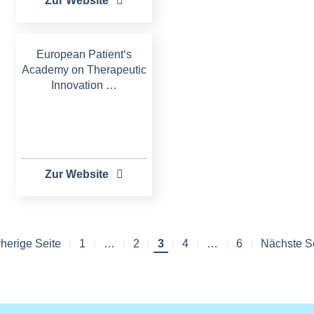
Zur Website
European Patient‘s
Academy on Therapeutic
Innovation …
Zur Website
herige Seite
herige Seite
Erste
1
…
Seite
2
Aktuelle
3
Seite
4
…
Letzte
6
Nächste S
Nächste S
Seitennummerierung
Seite
Seite
Seite