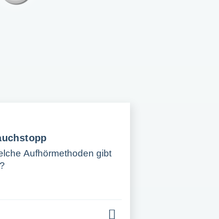
auchstopp
lche Aufhörmethoden gibt
?