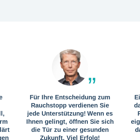
e
Für Ihre Entscheidung zum
E
Rauchstopp verdienen Sie
d
l,
jede Unterstützung! Wenn es
orm
Ihnen gelingt, öffnen Sie sich
ei
lärt
die Tür zu einer gesunden
d
gen
Zukunft. Viel Erfolg!