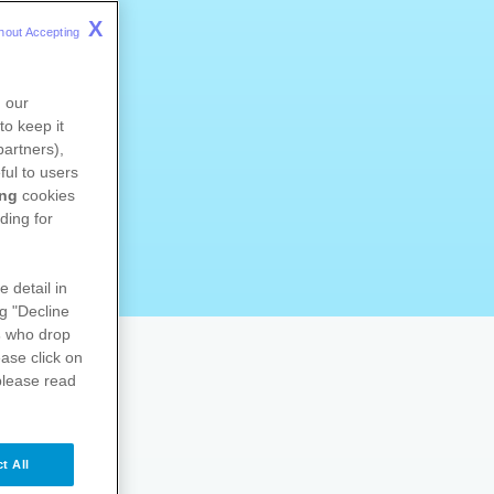
X
hout Accepting 
n our
to keep it
partners),
ful to users
ing
cookies
ding for
e detail in
ng "Decline
s
who drop
ase click on
please read
t All