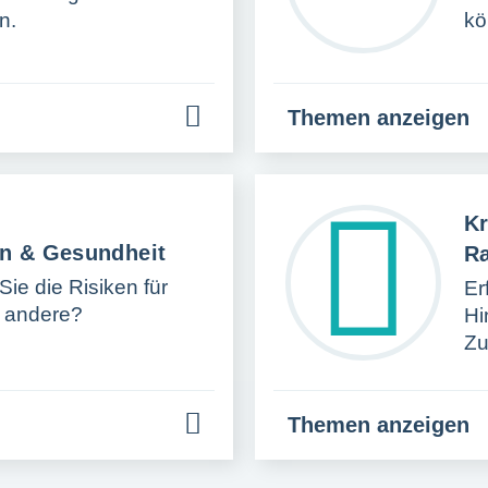
n.
kö
Themen anzeigen
Kr
n & Gesundheit
R
ie die Risiken für
Er
d andere?
Hi
Z
Themen anzeigen