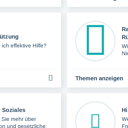
Ra
tützung
Rü
ich effektive Hilfe?
Wi
Ni
Themen anzeigen
 Soziales
Hi
 Sie mehr über
We
on und gesetzliche
Fr