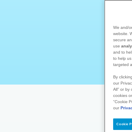
We and/or
website.
secure an
use
analy
and to hel
to help us
targeted a
By clickin
our Privac
All" or by
cookies on
“Cookie P
our
Priva
Cookie P