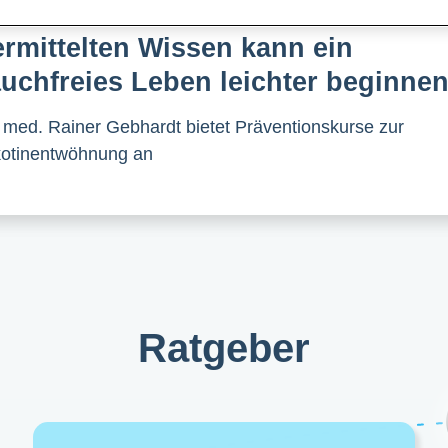
Mit dem über „Hilfe für mich“
ermittelten Wissen kann ein
auchfreies Leben leichter beginnen
 med. Rainer Gebhardt bietet Präventionskurse zur
kotinentwöhnung an
Ratgeber