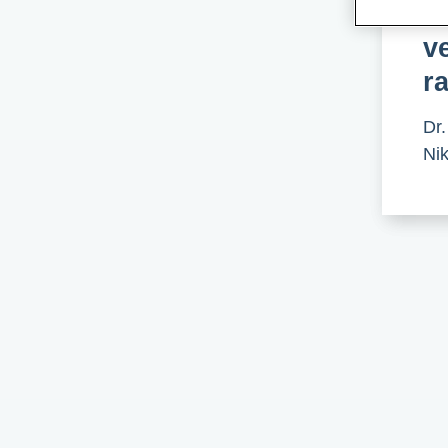
"
v
r
Dr.
Ni