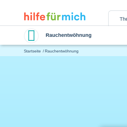
Direkt
zum
Inhalt
Th
Rauchentwöhnung
Main
Startseite
Rauchentwöhnung
menu