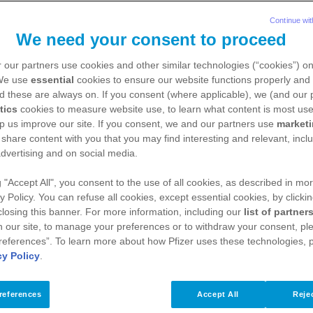
Sie suchen umfassende Informationen?
Hier finden Sie Antworten auf Ihre Fragen.
Continue wit
We need your consent to proceed
 our partners use cookies and other similar technologies (“cookies”) o
 We use
essential
cookies to ensure our website functions properly and 
d these are always on. If you consent (where applicable), we (and our 
tics
cookies to measure website use, to learn what content is most use
p us improve our site. If you consent, we and our partners use
market
 share content with you that you may find interesting and relevant, inclu
dvertising and on social media.
g "Accept All", you consent to the use of all cookies, as described in mor
y Policy. You can refuse all cookies, except essential cookies, by clicki
 closing this banner. For more information, including our
list of partner
 our site, to manage your preferences or to withdraw your consent, ple
references”. To learn more about how Pfizer uses these technologies, 
cy Policy
.
references
Accept All
Rejec