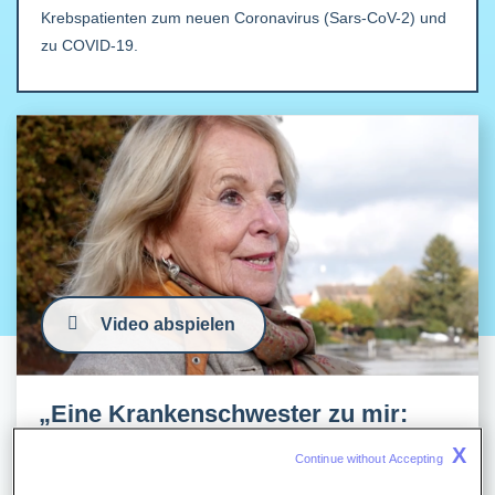
Krebspatienten zum neuen Coronavirus (Sars-CoV-2) und
zu COVID-19.
Video abspielen
„Eine Krankenschwester zu mir:
Was kann ich tun, damit es Ihnen
X
Continue without Accepting 
besser geht? Der Satz hat geholfen.“