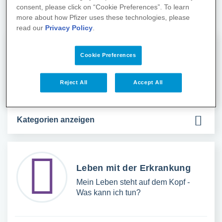
consent, please click on “Cookie Preferences”. To learn
more about how Pfizer uses these technologies, please
read our
Privacy Policy
.
Cookie Preferences
1x1 der Erkrankung
Diagnose metastasierter Brustkrebs
- Was ist das?
Reject All
Accept All
Kategorien anzeigen
Leben mit der Erkrankung
Mein Leben steht auf dem Kopf -
Was kann ich tun?