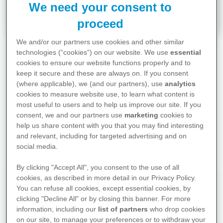
We need your consent to
Kommunikationstrainerin Doris C. Schmitt
proceed
We and/or our partners use cookies and other similar
technologies (“cookies”) on our website. We use
essential
cookies to ensure our website functions properly and to
Ratgeber
keep it secure and these are always on. If you consent
(where applicable), we (and our partners), use
analytics
cookies to measure website use, to learn what content is
most useful to users and to help us improve our site. If you
consent, we and our partners use
marketing
cookies to
help us share content with you that you may find interesting
and relevant, including for targeted advertising and on
Hier finden Sie Antworten auf
social media.
Ihre drängendsten Fragen zu
Diagnose- und
By clicking "Accept All", you consent to the use of all
cookies, as described in more detail in our Privacy Policy.
Behandlungsmöglichkeiten
You can refuse all cookies, except essential cookies, by
sowie zu allen Bereichen des
clicking "Decline All" or by closing this banner. For more
Lebens, die von der Erkrankung
information, including our
list of partners
who drop cookies
betroffen sind.
on our site, to manage your preferences or to withdraw your