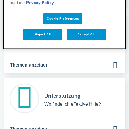
Themen anzeigen
read our
Privacy Policy
.
Cookie Preferences
Rauchstopp
Reject All
Accept All
Welche Aufhörmethoden gibt es?
Themen anzeigen
Unterstützung
Wo finde ich effektive Hilfe?
Themen anzeigen