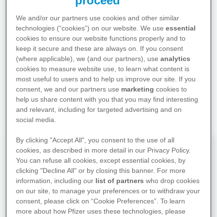
proceed
We and/or our partners use cookies and other similar
technologies (“cookies”) on our website. We use
essential
cookies to ensure our website functions properly and to
Hier finden Sie Antworten und
keep it secure and these are always on. If you consent
(where applicable), we (and our partners), use
analytics
Anregungen auf Ihrem Weg in
cookies to measure website use, to learn what content is
die Rauchfreiheit, die alle
most useful to users and to help us improve our site. If you
wichtigen Bereiche des
consent, we and our partners use
marketing
cookies to
täglichen Lebens abdecken.
help us share content with you that you may find interesting
and relevant, including for targeted advertising and on
social media.
By clicking "Accept All", you consent to the use of all
cookies, as described in more detail in our Privacy Policy.
Motivation für die
You can refuse all cookies, except essential cookies, by
Rauchfreiheit
clicking "Decline All" or by closing this banner. For more
Warum sollte ich mit dem Rauchen
information, including our
list of partners
who drop cookies
aufhören?
on our site, to manage your preferences or to withdraw your
consent, please click on “Cookie Preferences”. To learn
more about how Pfizer uses these technologies, please