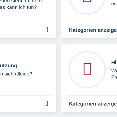
eben steht auf dem
es
as kann ich tun?
Kategorien anzeig
Hi
tützung
We
en sich alleine?
Fr
Kategorien anzeig