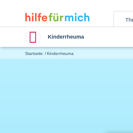
Direkt
zum
Inhalt
Th
Kinderrheuma
Main
Startseite
Kinderrheuma
menu