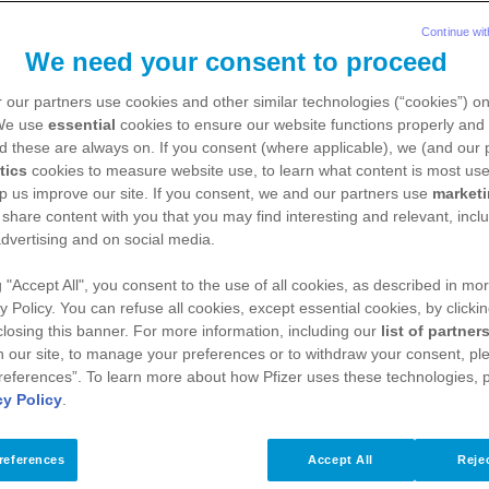
Sie suchen umfassende Informationen?
Hier finden Sie Antworten auf Ihre Fragen.
Continue wit
We need your consent to proceed
 our partners use cookies and other similar technologies (“cookies”) o
 We use
essential
cookies to ensure our website functions properly and 
d these are always on. If you consent (where applicable), we (and our 
tics
cookies to measure website use, to learn what content is most use
p us improve our site. If you consent, we and our partners use
market
 share content with you that you may find interesting and relevant, inclu
dvertising and on social media.
g "Accept All", you consent to the use of all cookies, as described in mor
y Policy. You can refuse all cookies, except essential cookies, by clicki
 closing this banner. For more information, including our
list of partner
 our site, to manage your preferences or to withdraw your consent, ple
references”. To learn more about how Pfizer uses these technologies, 
cy Policy
.
references
Accept All
Rejec