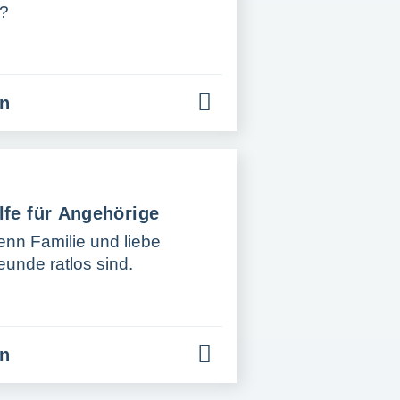
?
en
lfe für Angehörige
nn Familie und liebe
eunde ratlos sind.
en