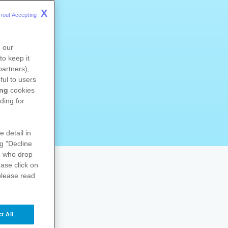
X
hout Accepting 
n our
to keep it
partners),
ful to users
ing
cookies
ding for
e detail in
ng "Decline
s
who drop
ase click on
please read
t All