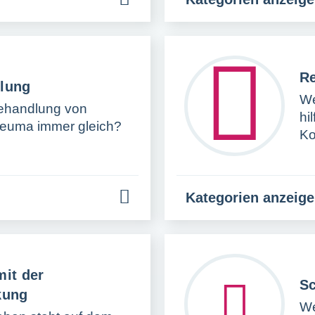
Re
lung
W
Behandlung von
hi
heuma immer gleich?
Ko
Kategorien anzeig
it der
Sc
kung
We