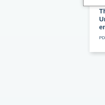
"
T
U
e
PD 