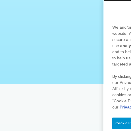
We and/or
website.
secure an
use
analy
and to hel
to help us
targeted a
By clickin
our Privac
All" or by
cookies on
“Cookie P
our
Priva
Cookie P