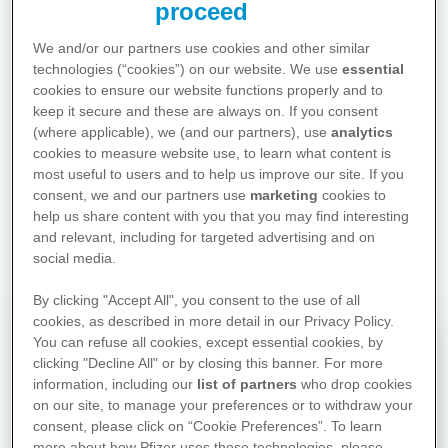
proceed
We and/or our partners use cookies and other similar
technologies (“cookies”) on our website. We use
essential
cookies to ensure our website functions properly and to
Hier finden Sie Antworten auf
keep it secure and these are always on. If you consent
Ihre drängendsten Fragen zu
(where applicable), we (and our partners), use
analytics
Diagnose- und
cookies to measure website use, to learn what content is
Behandlungsmöglichkeiten
most useful to users and to help us improve our site. If you
sowie zu allen Bereichen des
consent, we and our partners use
marketing
cookies to
help us share content with you that you may find interesting
Lebens, die von der Erkrankung
and relevant, including for targeted advertising and on
betroffen sein können.
social media.
By clicking "Accept All", you consent to the use of all
cookies, as described in more detail in our Privacy Policy.
You can refuse all cookies, except essential cookies, by
clicking "Decline All" or by closing this banner. For more
1x1 der Erkrankung
information, including our
list of partners
who drop cookies
Diagnose Kinderrheuma - Was ist
on our site, to manage your preferences or to withdraw your
das?
consent, please click on “Cookie Preferences”. To learn
more about how Pfizer uses these technologies, please