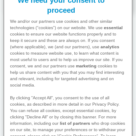
We need your consent to
proceed
We and/or our partners use cookies and other similar
technologies (“cookies”) on our website. We use
essential
Ratgeber
cookies to ensure our website functions properly and to
keep it secure and these are always on. If you consent
(where applicable), we (and our partners), use
analytics
cookies to measure website use, to learn what content is
most useful to users and to help us improve our site. If you
consent, we and our partners use
marketing
cookies to
help us share content with you that you may find interesting
and relevant, including for targeted advertising and on
Hier finden Sie Antworten auf
social media.
die drängendsten Fragen zu
Diagnose- und
By clicking "Accept All", you consent to the use of all
Behandlungsmöglichkeiten und
cookies, as described in more detail in our Privacy Policy.
zu wichtigen Bereichen des
You can refuse all cookies, except essential cookies, by
clicking "Decline All" or by closing this banner. For more
Lebens, die von der Krankheit
information, including our
list of partners
who drop cookies
betroffen sein können.
on our site, to manage your preferences or to withdraw your