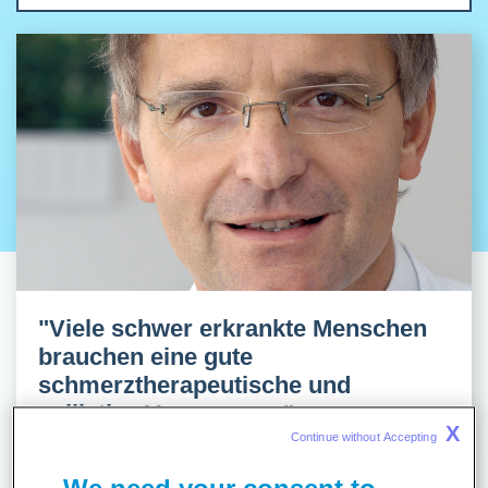
"Viele schwer erkrankte Menschen
brauchen eine gute
schmerztherapeutische und
palliative Versorgung."
X
Continue without Accepting 
Dr. med. Uwe Junker ist Chefarzt am Sana Klinikum
Remscheid