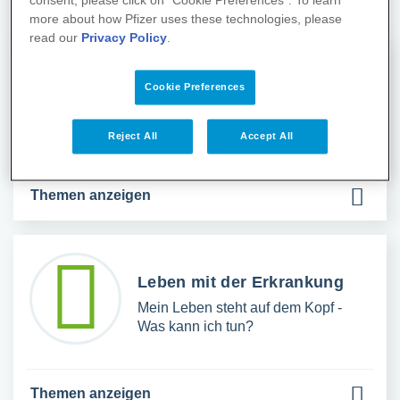
consent, please click on “Cookie Preferences”. To learn
more about how Pfizer uses these technologies, please
read our
Privacy Policy
.
1x1 der Erkrankung
Cookie Preferences
Diagnose Lungenkrebs - Was ist
das?
Reject All
Accept All
Themen anzeigen
Leben mit der Erkrankung
Mein Leben steht auf dem Kopf -
Was kann ich tun?
Themen anzeigen