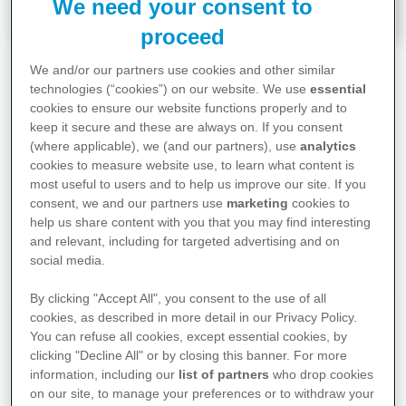
We need your consent to
proceed
We and/or our partners use cookies and other similar
technologies (“cookies”) on our website. We use
essential
Ratgeber
cookies to ensure our website functions properly and to
keep it secure and these are always on. If you consent
(where applicable), we (and our partners), use
analytics
cookies to measure website use, to learn what content is
most useful to users and to help us improve our site. If you
consent, we and our partners use
marketing
cookies to
help us share content with you that you may find interesting
Hier finden Sie Antworten auf
and relevant, including for targeted advertising and on
social media.
die drängendsten Fragen zu
Diagnose- und
By clicking "Accept All", you consent to the use of all
Behandlungsmöglichkeiten und
cookies, as described in more detail in our Privacy Policy.
zu wichtigen Bereichen des
You can refuse all cookies, except essential cookies, by
Lebens, die von der Krankheit
clicking "Decline All" or by closing this banner. For more
betroffen sein können.
information, including our
list of partners
who drop cookies
on our site, to manage your preferences or to withdraw your